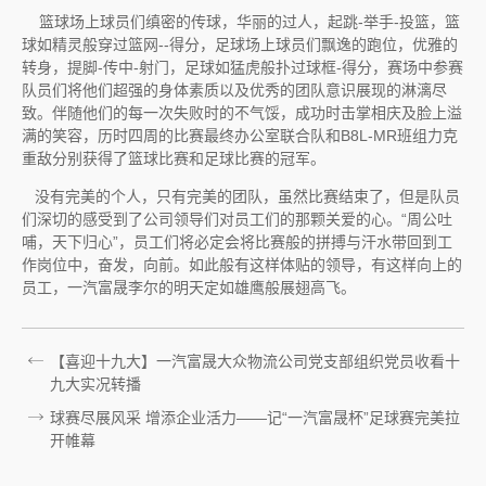
篮球场上球员们缜密的传球，华丽的过人，起跳-举手-投篮，篮
球如精灵般穿过篮网--得分，足球场上球员们飘逸的跑位，优雅的
转身，提脚-传中-射门，足球如猛虎般扑过球框-得分，赛场中参赛
队员们将他们超强的身体素质以及优秀的团队意识展现的淋漓尽
致。伴随他们的每一次失败时的不气馁，成功时击掌相庆及脸上溢
满的笑容，历时四周的比赛最终办公室联合队和B8L-MR班组力克
重敌分别获得了篮球比赛和足球比赛的冠军。
没有完美的个人，只有完美的团队，虽然比赛结束了，但是队员
们深切的感受到了公司领导们对员工们的那颗关爱的心。“周公吐
哺，天下归心”，员工们将必定会将比赛般的拼搏与汗水带回到工
作岗位中，奋发，向前。如此般有这样体贴的领导，有这样向上的
员工，一汽富晟李尔的明天定如雄鹰般展翅高飞。
【喜迎十九大】一汽富晟大众物流公司党支部组织党员收看十
九大实况转播
球赛尽展风采 增添企业活力——记“一汽富晟杯”足球赛完美拉
开帷幕