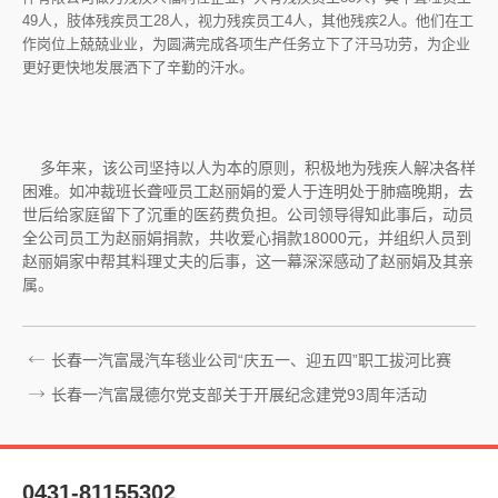
49人，肢体残疾员工28人，视力残疾员工4人，其他残疾2人。他们在工
作岗位上兢兢业业，为圆满完成各项生产任务立下了汗马功劳，为企业
更好更快地发展洒下了辛勤的汗水。
多年来，该公司坚持以人为本的原则，积极地为残疾人解决各样
困难。如冲裁班长聋哑员工赵丽娟的爱人于连明处于肺癌晚期，去
世后给家庭留下了沉重的医药费负担。公司领导得知此事后，动员
全公司员工为赵丽娟捐款，共收爱心捐款18000元，并组织人员到
赵丽娟家中帮其料理丈夫的后事，这一幕深深感动了赵丽娟及其亲
属。
长春一汽富晟汽车毯业公司“庆五一、迎五四”职工拔河比赛
长春一汽富晟德尔党支部关于开展纪念建党93周年活动
0431-81155302