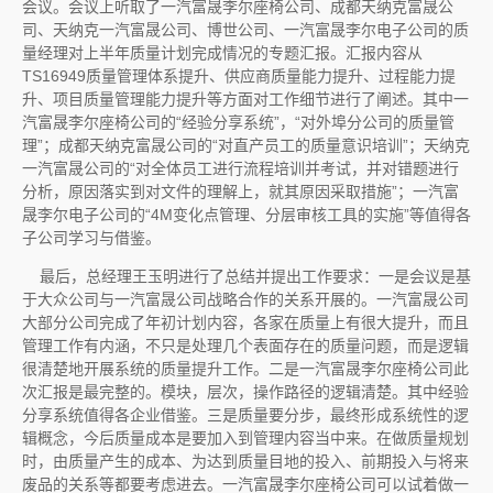
会议。会议上听取了一汽富晟李尔座椅公司、成都天纳克富晟公
司、天纳克一汽富晟公司、博世公司、一汽富晟李尔电子公司的质
量经理对上半年质量计划完成情况的专题汇报。汇报内容从
TS16949质量管理体系提升、供应商质量能力提升、过程能力提
升、项目质量管理能力提升等方面对工作细节进行了阐述。其中一
汽富晟李尔座椅公司的“经验分享系统”，“对外埠分公司的质量管
理”；成都天纳克富晟公司的“对直产员工的质量意识培训”；天纳克
一汽富晟公司的“对全体员工进行流程培训并考试，并对错题进行
分析，原因落实到对文件的理解上，就其原因采取措施”；一汽富
晟李尔电子公司的“4M变化点管理、分层审核工具的实施”等值得各
子公司学习与借鉴。
最后，总经理王玉明进行了总结并提出工作要求：一是会议是基
于大众公司与一汽富晟公司战略合作的关系开展的。一汽富晟公司
大部分公司完成了年初计划内容，各家在质量上有很大提升，而且
管理工作有内涵，不只是处理几个表面存在的质量问题，而是逻辑
很清楚地开展系统的质量提升工作。二是一汽富晟李尔座椅公司此
次汇报是最完整的。模块，层次，操作路径的逻辑清楚。其中经验
分享系统值得各企业借鉴。三是质量要分步，最终形成系统性的逻
辑概念，今后质量成本是要加入到管理内容当中来。在做质量规划
时，由质量产生的成本、为达到质量目地的投入、前期投入与将来
废品的关系等都要考虑进去。一汽富晟李尔座椅公司可以试着做一