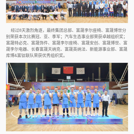
经过8天激烈角逐，最终集团总部、富晟李尔座椅、富晟博世分
别荣获本次比赛冠、亚、季军；汽车生态事业部荣获卓越组织奖；
富晟特必克、富晟饰件、富晟李尔座椅、富晟安创、富晟博世、富
晟李尔电器、长春富晟天纳克、富晟英纳法、新能源事业部、富晟
库博&富钛联队荣获优秀组织奖。