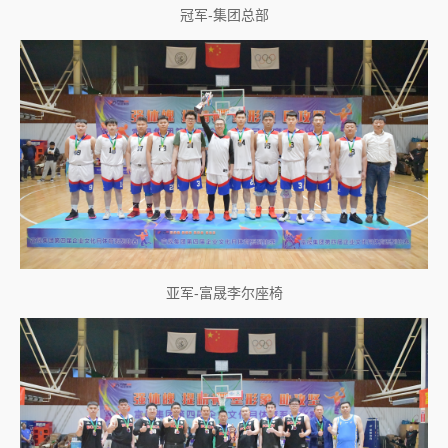
冠军-集团总部
亚军-富晟李尔座椅