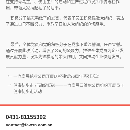
在支持青岛工厂、佛山工厂的启动和生产过程中发挥中流砥柱作
用，带领大家撸起袖子加油干。
积极分子姚志鹏做了的发言，代表了员工积极靠近党组织，表达
了通过自己不断努力，争取早日加入党组织的迫切愿望。
最后，全体党员和党的积极分子在党旗下重温誓词，庄严宣誓。
通过开展此次活动，增强了公司的凝聚力，推进全体党员为企业发
展贡献力量，发挥先锋模范的带头作用，共同推动企业快速发展。
一汽富晟毯业公司开展庆祝建党96周年系列活动
健康徒步走 行动促低碳——一汽富晟四维尔公司组织开展员工
健康徒步走活动
0431-81155302
contact@fawsn.com.cn