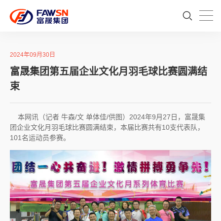
2024年09月30日
富晟集团第五届企业文化月羽毛球比赛圆满结
束
本网讯（记者 牛森/文 单体佳/供图）2024年9月27日，富晟集
团企业文化月羽毛球比赛圆满结束，本届比赛共有10支代表队，
101名运动员参赛。