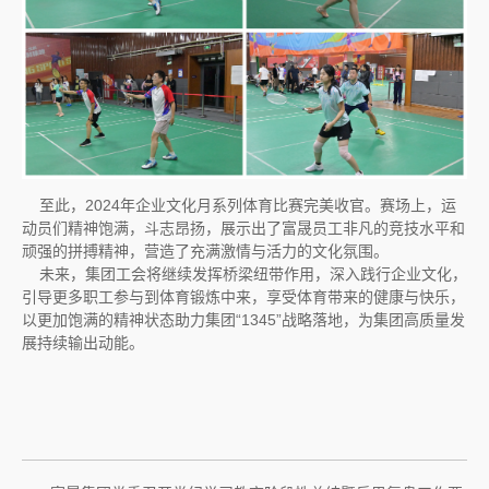
至此，2024年企业文化月系列体育比赛完美收官。赛场上，运
动员们精神饱满，斗志昂扬，展示出了富晟员工非凡的竞技水平和
顽强的拼搏精神，营造了充满激情与活力的文化氛围。
未来，集团工会将继续发挥桥梁纽带作用，深入践行企业文化，
引导更多职工参与到体育锻炼中来，享受体育带来的健康与快乐，
以更加饱满的精神状态助力集团“1345”战略落地，为集团高质量发
展持续输出动能。